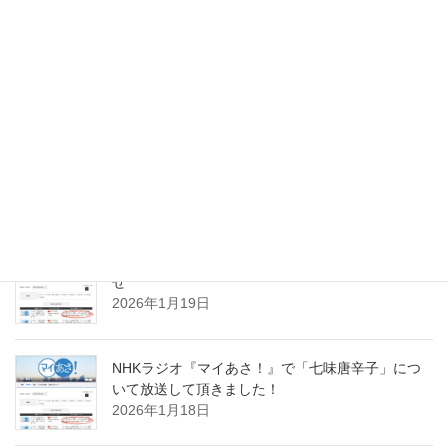
メディア
次の記事
VOX SPICEの「Insta &
FaceBook」まとめ記事 – スパ
イスレッスン48 公開されました
2025年1月1日
スパイスのお仕事実績
NHKラジオ『マイあさ！』聞き逃し配信のお知ら
せ
2026年1月19日
NHKラジオ『マイあさ！』で「七味唐辛子」につ
いて放送して頂きました！
2026年1月18日