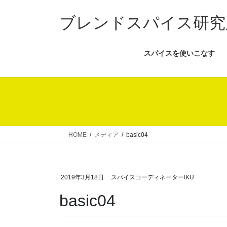
コ
ナ
ン
ビ
ブレンドスパイス研究
テ
ゲ
ン
ー
スパイスを使いこなす
ツ
シ
へ
ョ
ス
ン
キ
に
ッ
移
プ
動
HOME
メディア
basic04
2019年3月18日
スパイスコーディネーターIKU
basic04