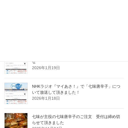
き、不調のでやすい場所や行動の傾向性を読 […]
投
固
固
固
«
1
…
22
23
稿
定
定
定
ペ
ペ
ペ
の
スパイスのお仕事実績
ー
ー
ー
ペ
ジ
ジ
ジ
NHKラジオ『マイあさ！』聞き逃し配信のお知ら
ー
せ
ジ
2026年1月19日
送
り
NHKラジオ『マイあさ！』で「七味唐辛子」につ
いて放送して頂きました！
2026年1月18日
七味が主役の七味唐辛子のご注文 受付は締め切
らせて頂きました