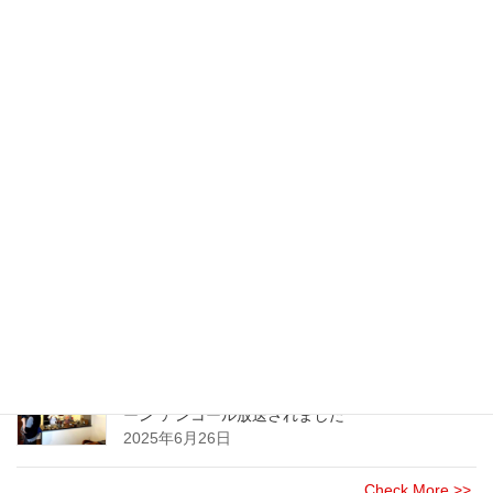
NHKラジオ『マイあさ！』で「七味唐辛子」につ
いて放送して頂きました！
2026年1月18日
七味が主役の七味唐辛子のご注文 受付は締め切
らせて頂きました
2025年11月24日
大手オフィス家具・事務機器製造・販売企業様に
てスパイスセミナーを開催させて頂きました
2025年8月21日
NHK(総合)のニュース情報番組”午後LIVE ニュース
ーン”アンコール放送されました
2025年6月26日
Check More >>