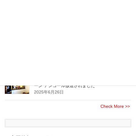
2026年1月18日
七味が主役の七味唐辛子のご注文 受付は締め切
らせて頂きました
2025年11月24日
大手オフィス家具・事務機器製造・販売企業様に
てスパイスセミナーを開催させて頂きました
2025年8月21日
NHK(総合)のニュース情報番組”午後LIVE ニュース
ーン”アンコール放送されました
2025年6月26日
Check More >>