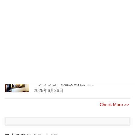
七味が主役の七味唐辛子のご注文 受付は締め切
らせて頂きました
2025年11月24日
大手オフィス家具・事務機器製造・販売企業様に
てスパイスセミナーを開催させて頂きました
2025年8月21日
NHK(総合)のニュース情報番組”午後LIVE ニュース
ーン”アンコール放送されました
2025年6月26日
Check More >>