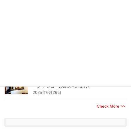
2026年1月18日
七味が主役の七味唐辛子のご注文 受付は締め切
らせて頂きました
2025年11月24日
大手オフィス家具・事務機器製造・販売企業様に
てスパイスセミナーを開催させて頂きました
2025年8月21日
NHK(総合)のニュース情報番組”午後LIVE ニュース
ーン”アンコール放送されました
2025年6月26日
Check More >>