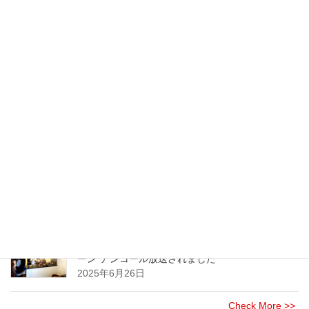
NHKラジオ『マイあさ！』で「七味唐辛子」につ
いて放送して頂きました！
2026年1月18日
七味が主役の七味唐辛子のご注文 受付は締め切
らせて頂きました
2025年11月24日
大手オフィス家具・事務機器製造・販売企業様に
てスパイスセミナーを開催させて頂きました
2025年8月21日
NHK(総合)のニュース情報番組”午後LIVE ニュース
ーン”アンコール放送されました
2025年6月26日
Check More >>